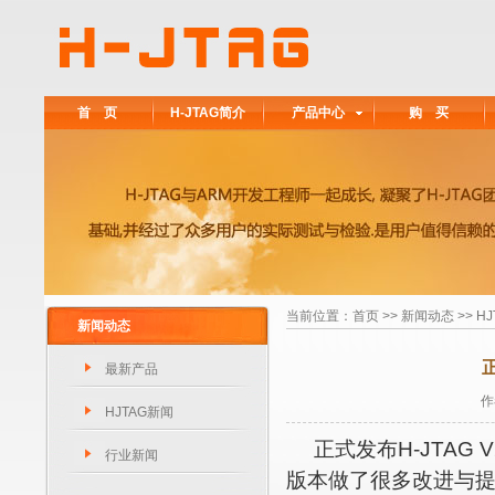
首 页
H-JTAG简介
产品中心
购 买
当前位置：
首页
>>
新闻动态
>> H
新闻动态
正
最新产品
作
HJTAG新闻
正式发布H-JTAG V2.
行业新闻
版本做了很多改进与提高